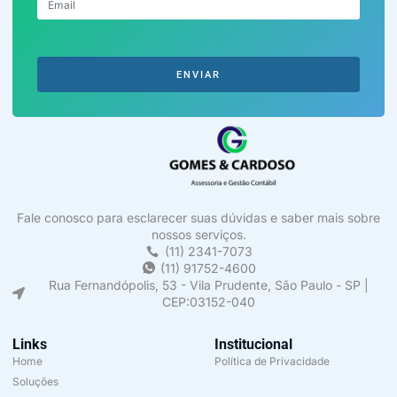
ENVIAR
Fale conosco para esclarecer suas dúvidas e saber mais sobre
nossos serviços.
(11) 2341-7073
(11) 91752-4600
Rua Fernandópolis, 53 - Vila Prudente, São Paulo - SP |
CEP:03152-040
Links
Institucional
Home
Política de Privacidade
Soluções