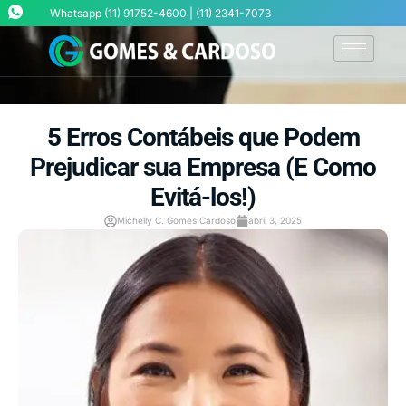
Whatsapp (11) 91752-4600 | (11) 2341-7073
5 Erros Contábeis que Podem
Prejudicar sua Empresa (E Como
Evitá-los!)
Michelly C. Gomes Cardoso
abril 3, 2025