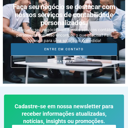
Faça seu negócio se destacar com
nossos serviços de contabilidade
personalizados.
Destaque o seu negócio com nossos serviços contábeis
personalizados. Não encontrou o que precisa? Fale
conosco para uma solução sob medida!
ENTRE EM CONTATO
WHATSAPP
Cadastre-se em nossa newsletter para
receber informações atualizadas,
notícias, insights ou promoções.