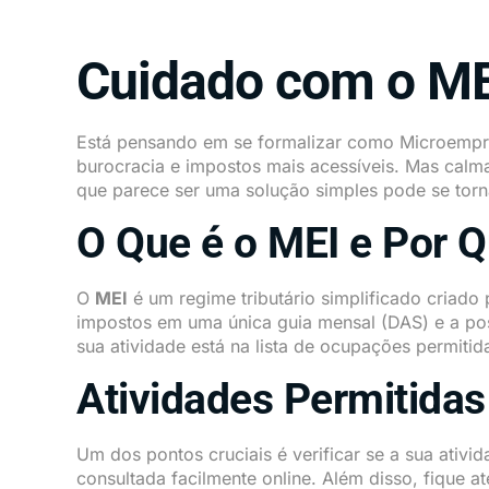
Cuidado com o MEI
Está pensando em se formalizar como Microempr
burocracia e impostos mais acessíveis. Mas calma
que parece ser uma solução simples pode se tor
O Que é o MEI e Por Q
O
MEI
é um regime tributário simplificado criado
impostos em uma única guia mensal (DAS) e a poss
sua atividade está na lista de ocupações permitid
Atividades Permitidas
Um dos pontos cruciais é verificar se a sua ativi
consultada facilmente online. Além disso, fique a