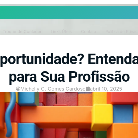
Troque de Contador
Links Úteis
Contato
Política de Priva
Oportunidade? Entenda
para Sua Profissão
Michelly C. Gomes Cardoso
abril 10, 2025