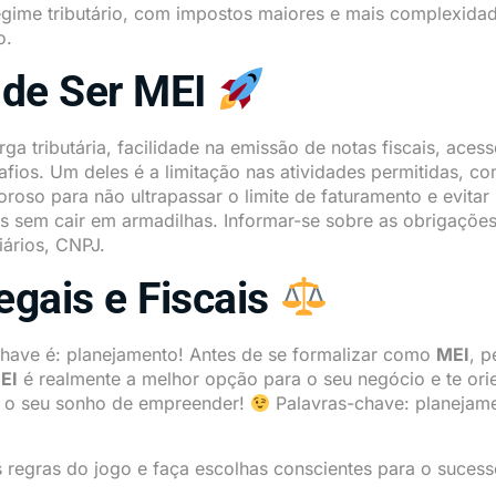
egime tributário, com impostos maiores e mais complexida
o.
 de Ser MEI
a tributária, facilidade na emissão de notas fiscais, acess
fios. Um deles é a limitação nas atividades permitidas, c
oroso para não ultrapassar o limite de faturamento e evita
os sem cair em armadilhas. Informar-se sobre as obrigaçõe
iários, CNPJ.
gais e Fiscais
a-chave é: planejamento! Antes de se formalizar como
MEI
, p
EI
é realmente a melhor opção para o seu negócio e te orie
co o seu sonho de empreender!
Palavras-chave: planejamen
 regras do jogo e faça escolhas conscientes para o suce