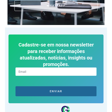
WHATSAPP
Cadastre-se em nossa newsletter
para receber informações
atualizadas, notícias, insights ou
promoções.
ENVIAR