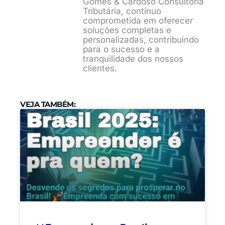
Gomes & Cardoso Consultoria
Tributária, continuo
comprometida em oferecer
soluções completas e
personalizadas, contribuindo
para o sucesso e a
tranquilidade dos nossos
clientes.
VEJA TAMBÉM: