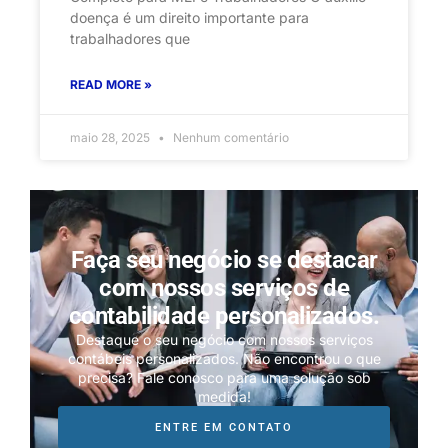
doença é um direito importante para
trabalhadores que
READ MORE »
maio 28, 2025
Nenhum comentário
Faça seu negócio se destacar
com nossos serviços de
contabilidade personalizados.
Destaque o seu negócio com nossos serviços
contábeis personalizados. Não encontrou o que
precisa? Fale conosco para uma solução sob
medida!
ENTRE EM CONTATO